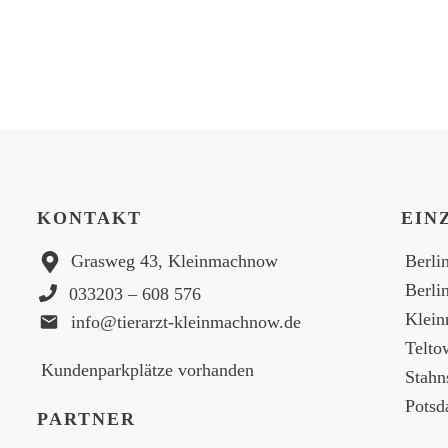
KONTAKT
EIN
Grasweg 43, Kleinmachnow
Berli
Berli
033203 – 608 576
Klei
info@tierarzt-kleinmachnow.de
Telto
Kundenparkplätze vorhanden
Stahn
Pots
PARTNER
Brand