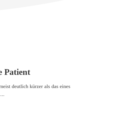
e Patient
meist deutlich kürzer als das eines
t
...