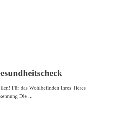
esundheits­check
eilen! Für das Wohlbefinden Ihres Tieres
erkennung Die
...