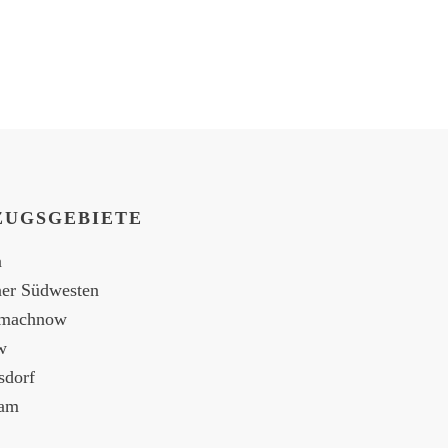
ZUGSGEBIETE
n
ner Südwesten
nmachnow
w
sdorf
dam
enburg