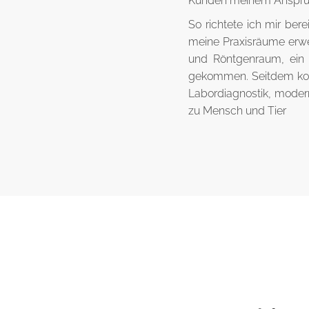
Kunden meinem Anspruch
So richtete ich mir be
meine Praxisräume erwe
und Röntgenraum, ein 
gekommen. Seitdem konn
Labordiagnostik, moder
zu Mensch und Tier