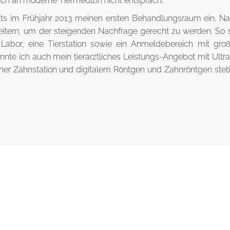
 an moderne Tiermedizin nicht entsprach.
reits im Frühjahr 2013 meinen ersten Behandlungsraum ein. N
itern, um der steigenden Nachfrage gerecht zu werden. So si
Labor, eine Tierstation sowie ein Anmeldebereich mit g
te ich auch mein tierärztliches Leistungs-Angebot mit Ultr
ner Zahnstation und digitalem Röntgen und Zahnröntgen steti