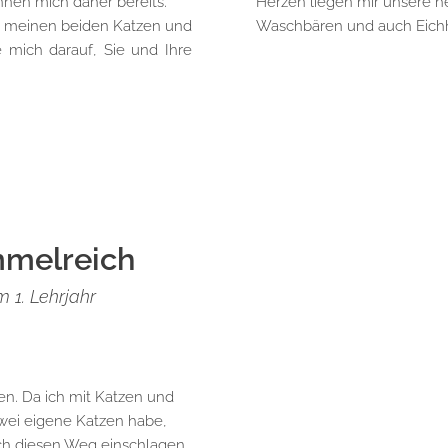
nnen mich daher bereits.
Herzen liegen mir unsere he
mit meinen beiden Katzen und
Waschbären und auch Eich
mich darauf, Sie und Ihre
mmelreich
 1. Lehrjahr
n. Da ich mit Katzen und
wei eigene Katzen habe,
lich diesen Weg einschlagen