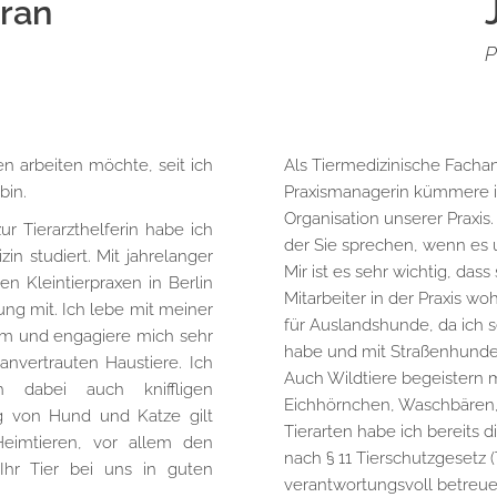
eran
P
en arbeiten möchte, seit ich
Als Tiermedizinische Fachan
bin.
Praxismanagerin kümmere i
Organisation unserer Praxis.
 Tierarzthelferin habe ich
der Sie sprechen, wenn es 
in studiert. Mit jahrelanger
Mir ist es sehr wichtig, das
en Kleintierpraxen in Berlin
Mitarbeiter in der Praxis w
ung mit. Ich lebe mit meiner
für Auslandshunde, da ich 
am und engagiere mich sehr
habe und mit Straßenhunden
nvertrauten Haustiere. Ich
Auch Wildtiere begeistern
 dabei auch kniffligen
Eichhörnchen, Waschbären, 
 von Hund und Katze gilt
Tierarten habe ich bereit
eimtieren, vor allem den
nach § 11 Tierschutzgesetz
hr Tier bei uns in guten
verantwortungsvoll betreue