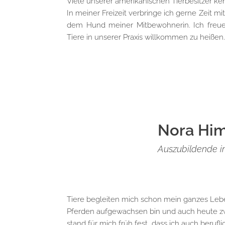
Viele unserer amerikanischen Tierbesitzer ke
In meiner Freizeit verbringe ich gerne Zeit 
dem Hund meiner Mitbewohnerin. Ich freue 
Tiere in unserer Praxis willkommen zu heißen.
Nora Hi
Auszubildende im
Tiere begleiten mich schon mein ganzes Lebe
Pferden aufgewachsen bin und auch heute z
stand für mich früh fest, dass ich auch beruf