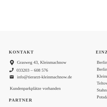
KONTAKT
EIN
Grasweg 43, Kleinmachnow
Berli
Berli
033203 – 608 576
Klei
info@tierarzt-kleinmachnow.de
Telto
Kundenparkplätze vorhanden
Stahn
Pots
PARTNER
Brand