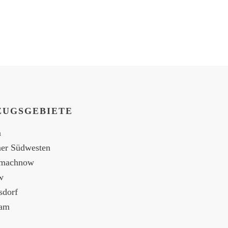
ZUGSGEBIETE
n
ner Südwesten
nmachnow
w
sdorf
dam
enburg