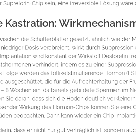
Suprelorin-Chip sein, eine irreversible Lösung wäre de
e Kastration: Wirkmechanis
wischen die Schulterblätter gesetzt, ähnlich wie der 
in niedriger Dosis verabreicht, wirkt durch Suppressi
plantation wird konstant der Wirkstoff Deslorelin fre
tshormonen verhindert, indem es zu einer Suppressi
Folge werden das follikelstimulierende Hormon (FSH
d ausgeschüttet, die für die Aufrechterhaltung der Fru
 6 – 8 Wochen ein, da bereits gebildete Spermien im
 Sie daran, dass sich die Hoden deutlich verkleiner
assender Wirkung des Hormon-Chips können Sie eine
den beobachten. Dann kann wieder ein Chip implanti
 darin, dass er nicht nur gut verträglich ist, sondern a