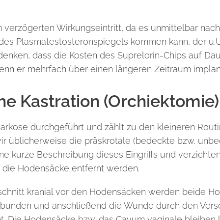
m verzögerten Wirkungseintritt, da es unmittelbar nac
es Plasmatestosteronspiegels kommen kann, der u.U. 
edenken, dass die Kosten des Suprelorin-Chips auf Dau
wenn er mehrfach über einen längeren Zeitraum implant
he Kastration (Orchiektomie)
llnarkose durchgeführt und zählt zu den kleineren Rou
r üblicherweise die präskrotale (bedeckte bzw. unbe
ne kurze Beschreibung dieses Eingriffs und verzichte
h die Hodensäcke entfernt werden.
schnitt kranial vor den Hodensäcken werden beide Ho
bunden und anschließend die Wunde durch den Versch
t. Die Hodensäcke bzw. das Cavum vaginale bleiben le