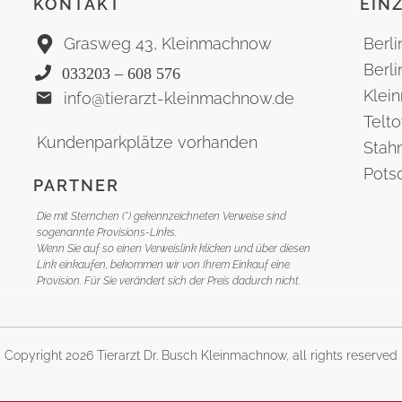
KONTAKT
EIN
Grasweg 43, Kleinmachnow
Berli
Berl
033203 – 608 576
Klei
info@tierarzt-kleinmachnow.de
Telt
Kundenparkplätze vorhanden
Stah
Pots
PARTNER
Bran
Die mit Sternchen (*) gekennzeichneten Verweise sind
sogenannte Provisions-Links.
Wenn Sie auf so einen Verweislink klicken und über diesen
Link einkaufen, bekommen wir von Ihrem Einkauf eine
Provision. Für Sie verändert sich der Preis dadurch nicht.
Copyright
2026
Tierarzt Dr. Busch Kleinmachnow
, all rights reserved