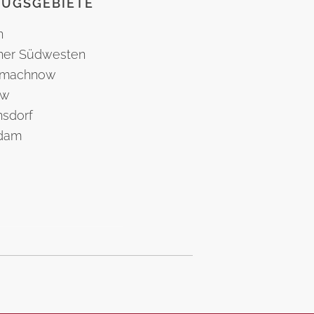
ZUGSGEBIETE
n
iner Südwesten
nmachnow
ow
nsdorf
dam
denburg