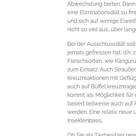
Abwechslung bieten. Dann w
eine Eliminationsdiät zu f
und
sich auf wenige Eiwe
nicht so viel aus, über lan
Bei der Ausschlussdiät so
jemals gefressen hat, d.h. z
Fleischsorten, wie Känguru 
zum Einsatz. Auch Straußenf
Kreuzreaktionen mit Geflüg
auch auf Büffel kreuzreagi
kommt als Möglichkeit für 
basiert teilweise auch auf 
werden. Eine relativ neue u
Insektenbasis.
Ob Sie als Tierbesitzer gew