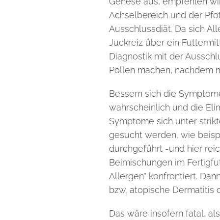
Genese aus, empfehlen wir
Achselbereich und der Pf
Ausschlussdiät.
Da sich Al
Juckreiz über ein Futtermi
Diagnostik mit der Ausschl
Pollen machen, nachdem ma
Bessern sich die Symptome 
wahrscheinlich und die El
Symptome sich unter strikt
gesucht werden, wie beisp
durchgeführt -und hier rei
Beimischungen im Fertigfu
Allergen“ konfrontiert. Da
bzw. atopische Dermatitis
Das wäre insofern fatal, a