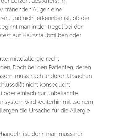
er Lefzen, des Afters,
im
w. tränenden Augen eine
eren, und nicht erkennbar
ist, ob der
beginnt man in der Regel bei der
ietest auf Hausstaubmilben oder
ttermittelallergie recht
den. Doch bei den Patienten, deren
essern, muss nach anderen Ursachen
chlussdiät nicht konsequent
li oder einfach nur unbekannte
nsystem wird weiterhin mit
„seinem
lergen die Ursache für die Allergie
behandeln ist, denn man muss nur