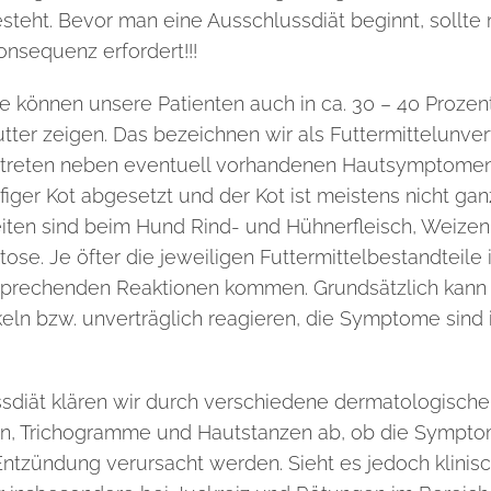
esteht. Bevor man eine Ausschlussdiät beginnt, sollte
nsequenz erfordert!!!
e können unsere Patienten auch in ca. 30 – 40 Proze
er zeigen. Das bezeichnen wir als Futtermittelunvertr
 treten
neben eventuell vorhandenen Hautsymptomen 
ufiger Kot abgesetzt und der Kot ist meistens nicht gan
eiten sind beim Hund Rind- und Hühnerfleisch, Weizen
tose. Je öfter die
jeweiligen Futtermittelbestandteile
sprechenden Reaktionen kommen. Grundsätzlich kann 
keln bzw. unverträglich reagieren, die Symptome sind 
ssdiät klären wir durch verschiedene dermatologische
n, Trichogramme und Hautstanzen ab, ob die Symptome
 Entzündung
verursacht werden. Sieht es jedoch klinis