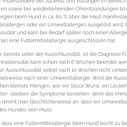
 insbesondere bei Juckreiz und Rötungen im Bereich d
oten sowie bei wiederkehrenden Ohrentzündungen bz
lergien beim Hund in ca. 80 % über die Haut manifesti
ttelallergen oder ein Umweltallergen ausgelöst wird, 
ussdiät und kann bei Bedarf
später noch einen Allerg
n eine Futtermittelallergie ausgeschlossen hat.
bereits unter der Ausschlussdiät, ist die Diagnose
Fu
iminationsdiät kann schon nach 6 Wochen beendet wer
er
Ausschlussdiät selbst nach 10 Wochen nicht verb
ielsweise nach einer Umweeltallergie.
Wird die Auss
chen kleinste Mengen, wie ein Stück Wurst, ein Lecker
tter -bleiben die Symptome bestehen, denn das Immu
nn nimmt man fälschlicherweise an, dass ein Umweeltal
 des Hundes sein
muss.
ls dass eine Futtermittelallergie beim Hund leicht zu 