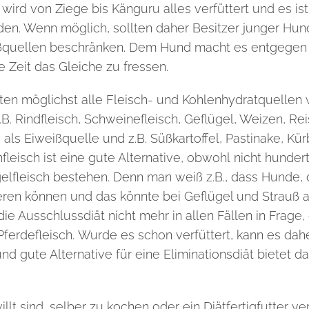
ird von Ziege bis Känguru alles verfüttert und es ist
inden. Wenn möglich, sollten daher Besitzer junger Hu
ißquellen beschränken. Dem Hund macht es entgegen 
ge Zeit das Gleiche zu fressen.
llten möglichst alle Fleisch- und Kohlenhydratquelle
.B. Rindfleisch,
Schweinefleisch, Geflügel, Weizen, Re
als Eiweißquelle und z.B. Süßkartoffel, Pastinake, Kü
leisch ist eine gute Alternative, obwohl
nicht hundert
elfleisch
bestehen. Denn man weiß z.B., dass Hunde, di
eren können und das könnte bei Geflügel und Strauß au
die Ausschlussdiät nicht mehr in allen Fällen in Frag
Pferdefleisch.
Wurde es schon verfüttert, kann es dah
nd gute Alternative für eine Eliminationsdiät bietet d
illt sind, selber zu kochen oder ein Diätfertigfutter 