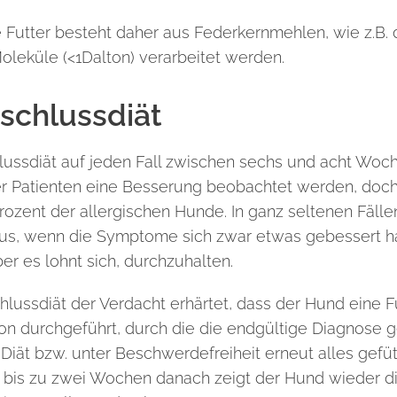
e Futter besteht daher aus Federkernmehlen, wie z.B. 
Moleküle (<1Dalton) verarbeitet werden.
schlussdiät
lussdiät auf jeden Fall zwischen sechs und acht Wo
er Patienten eine Besserung
beobachtet werden, doch
ozent der allergischen Hunde. In ganz seltenen Fälle
us, wenn die Symptome sich zwar etwas gebessert ha
aber es lohnt sich, durchzuhalten.
lussdiät der Verdacht erhärtet, dass der Hund eine Fu
on durchgeführt, durch
die die endgültige Diagnose g
Diät bzw. unter Beschwerdefreiheit erneut alles gefü
 bis zu zwei Wochen danach zeigt der Hund wieder di